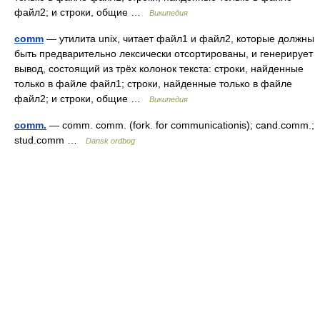
файл2; и строки, общие …
Википедия
comm
— утилита unix, читает файл1 и файл2, которые должны
быть предварительно лексически отсортированы, и генерирует
вывод, состоящий из трёх колонок текста: строки, найденные
только в файле файл1; строки, найденные только в файле
файл2; и строки, общие …
Википедия
comm.
— comm. comm. (fork. for communicationis); cand.comm.;
stud.comm …
Dansk ordbog