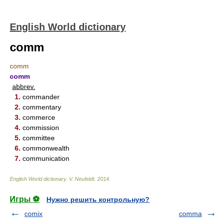
English World dictionary
comm
comm
comm
abbrev.
1.
commander
2.
commentary
3.
commerce
4.
commission
5.
committee
6.
commonwealth
7.
communication
English World dictionary
.
V. Neufeldt
.
2014
.
Игры ⚽
Нужно решить контрольную?
comix
comma