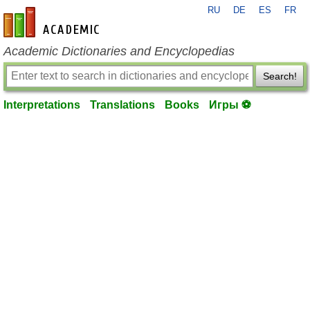
RU
DE
ES
FR
en-academic.com
Academic Dictionaries and Encyclopedias
Search!
Interpretations
Translations
Books
Игры ⚽